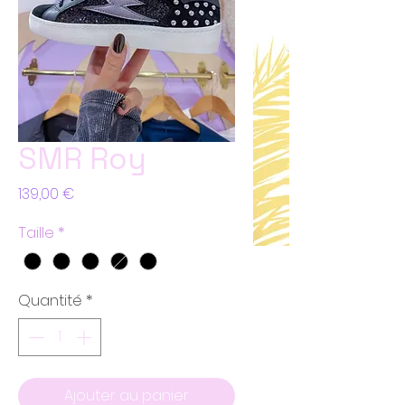
SMR Roy
Prix
139,00 €
Taille
*
Quantité
*
Ajouter au panier