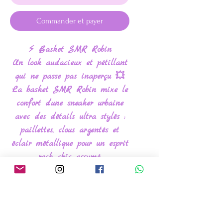
Commander et payer
⚡️ Basket SMR Robin
Un look audacieux et pétillant
qui ne passe pas inaperçu 💥
La basket SMR Robin mixe le
confort d’une sneaker urbaine
avec des détails ultra stylés :
paillettes, clous argentés et
éclair métallique pour un esprit
rock chic assumé.
🖤 Détails :
•Base noire
•Éclair argenté sur le côté
•Détails cloutés argentés à