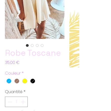
Robe Toscane
Prix
35,00 €
Couleur
*
Quantité
*