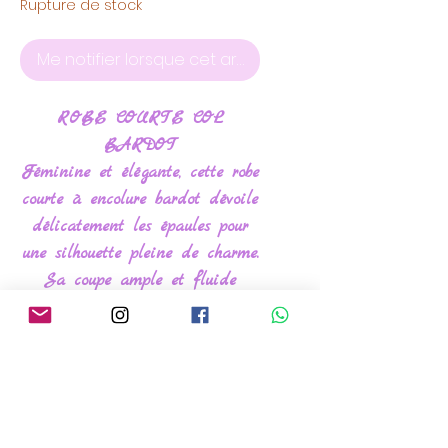
Rupture de stock
Me notifier lorsque cet article est disponible
ROBE COURTE COL
BARDOT
Féminine et élégante, cette robe
courte à encolure bardot dévoile
délicatement les épaules pour
une silhouette pleine de charme.
Sa coupe ample et fluide
apporte confort et légèreté,
tandis que ses manches
bouffantes ajoutent une touche
romantique et tendance.
✨ Encolure bardot élastiquée
✨ Épaules dénudées