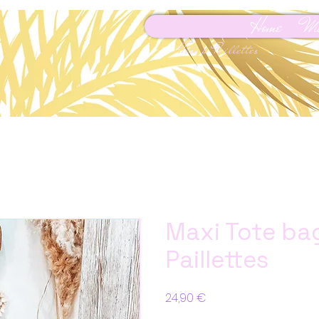
Home
Mo
Tête à Paillettes
Maxi Tote bag
Paillettes
Prix
24,90 €