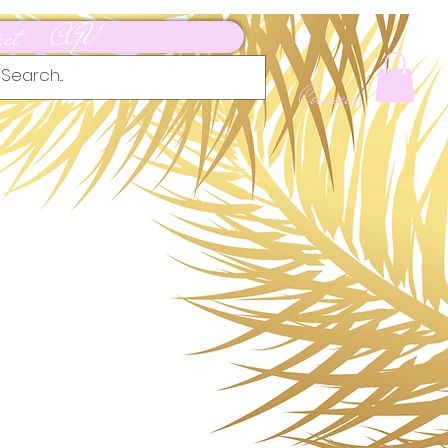
act
CGV
Connexion